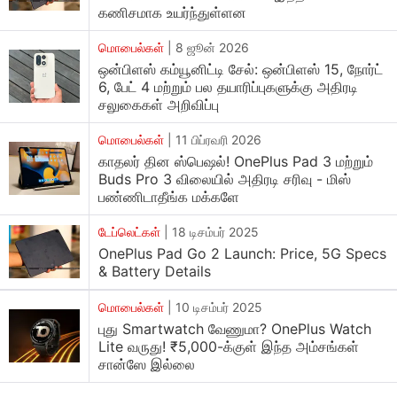
இந்த
Oppo Pad Air 5
பாக்குறதுக்கு அப்படியே சமீபத்துல
கணிசமாக உயர்ந்துள்ளன
லான்ச் ஆன ஒன்பிளஸ் பேட் கோ 2 (OnePlus Pad Go 2)
மொபைல்கள்
|
8 ஜூன் 2026
மாதிரியே இருக்கு. சொல்லப்போனா, இது அதோட ரீ-
ஒன்பிளஸ் கம்யூனிட்டி சேல்: ஒன்பிளஸ் 15, நோர்ட்
பிராண்டட் வெர்ஷனா தான் இருக்கும்னு டெக் வட்டாரங்கள்ல
6, பேட் 4 மற்றும் பல தயாரிப்புகளுக்கு அதிரடி
பேசிக்கிறாங்க. முதல்ல இதோட டிஸ்ப்ளேல இருந்து
சலுகைகள் அறிவிப்பு
ஆரம்பிப்போம். இதுல ஒரு பெரிய 12.1-இன்ச் 2.8K டிஸ்ப்ளே
மொபைல்கள்
|
11 பிப்ரவரி 2026
இருக்கு. 120Hz ரிப்ரெஷ் ரேட் வசதியோட வர்றதால, நீங்க
காதலர் தின ஸ்பெஷல்! OnePlus Pad 3 மற்றும்
கேம் விளையாடும்போதும் சரி, வீடியோ பார்க்கும்போதும் சரி,
Buds Pro 3 விலையில் அதிரடி சரிவு - மிஸ்
எக்ஸ்பீரியன்ஸ் சும்மா வெண்ணெய் மாதிரி ஸ்மூத்தா
பண்ணிடாதீங்க மக்களே
இருக்கும்.
டேப்லெட்கள்
|
18 டிசம்பர் 2025
OnePlus Pad Go 2 Launch: Price, 5G Specs
அடுத்ததா
இதோட பவர் ஹவுஸ்! இதுல மிரட்டலான
& Battery Details
10,050mAh பேட்டரி கொடுத்திருக்காங்க. இவ்வளவு பெரிய
மொபைல்கள்
|
10 டிசம்பர் 2025
பேட்டரி இருந்தா, நீங்க சார்ஜ் பத்தி கவலையே இல்லாம நாள்
புது Smartwatch வேணுமா? OnePlus Watch
முழுக்க யூஸ் பண்ணலாம். கூடவே 33W ஃபாஸ்ட் சார்ஜிங்
Lite வருது! ₹5,000-க்குள் இந்த அம்சங்கள்
சப்போர்ட்டும் இருக்கு. இதோட இன்ஜின் அப்படின்னு
சான்ஸே இல்லை
பார்த்தா, மீடியாடெக் டைமென்சிட்டி 7300-அல்ட்ரா