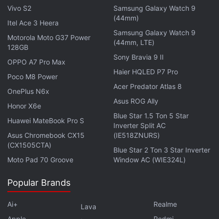
Vivo S2
Samsung Galaxy Watch 9
(44mm)
Itel Ace 3 Heera
Samsung Galaxy Watch 9
புதுப்புது தொழில்நுட்ப
செய்திகள்
, அறிமுகமாகும் கருவிகள்
Motorola Moto G37 Power
(44mm, LTE)
பற்றிய விமர்சனங்கள் எல்லாவற்றையும் உடனுக்குடன் தமிழில் பெற
128GB
Sony Bravia 9 II
பேஸ்புக்
மற்றும் ட்விட்டர் NDTV Tamilஐ பின் தொடருங்கள்.
OPPO A7 Pro Max
Haier HQLED P7 Pro
Poco M8 Power
Acer Predator Atlas 8
OnePlus N6x
Asus ROG Ally
Honor X6e
Blue Star 1.5 Ton 5 Star
Huawei MateBook Pro S
Inverter Split AC
Asus Chromebook CX15
(IE518ZNURS)
(CX1505CTA)
Blue Star 2 Ton 3 Star Inverter
Moto Pad 70 Groove
Window AC (WIE324L)
Popular Brands
Ai+
Realme
Lava
Apple
Redmi