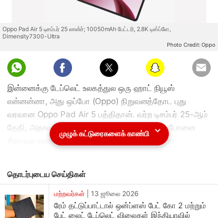
Oppo Pad Air 5 டிசம்பர் 25 லான்ச்; 10050mAh பேட்டரி, 2.8K டிஸ்ப்ளே,
Dimensity7300-Ultra
Photo Credit: Oppo
இன்னைக்கு டேப்லெட் உலகத்துல ஒரு ஹாட் நியூஸ்
என்னன்னா, அது ஒப்போ (Oppo) நிறுவனத்தோட புது
வரவான Oppo Pad Air 5 பத்திதான். வர்ற டிசம்பர் 25-ஆம்
தேதி, அதாவது கிறிஸ்துமஸ் அன்னைக்கு இந்த போனை
முழுக் கட்டுரைகளைக் காண்பி
சீனாவுல லான்ச் பண்றதா ஒப்போ அதிகாரப்பூர்வமா
அறிவிச்சிருக்காங்க. இதோட ப்ரீ-ஆர்டர் பக்கம் இப்போ லைவ்
ஆகிடுச்சு, அதுல இருந்து பல சுவாரஸ்யமான விஷயங்கள்
தொடர்புடைய செய்திகள்
வெளியாகி இருக்கு.
மற்றவர்கள்
|
13 ஜூலை 2026
ஸ்மூத்தா இருக்கும்
ரேம் தட்டுப்பாட்டால் ஒன்ப்ளஸ் பேட் கோ 2 மற்றும்
பேட் லைட் டேப்லெட் விலைகள் இந்தியாவில்