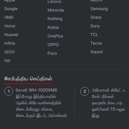
Lenovo
Google
Samsung
Motorola
HMD
Sharp
Nothing
Honor
Sony
Nubia
Huawei
TCL
OnePlus
Infinix
Tecno
OPPO
iQOO
Xiaomi
Poco
Itel
#சமீபத்திய செய்திகள்
சோனி WH-1000XM6
அமேசான் கிரேட் ஃப்ர
இப்போது இந்தியாவில்
சேல்: நீங்கள்
ஆலிவ் கிரே வண்ணத்தில்
தவறவிடக்கூடாத
கிடைக்கிறது: விலை,
ஒன்பிளஸ் 15 சலுக
கிடைக்கும் இடம், அம்சங்கள்
இது