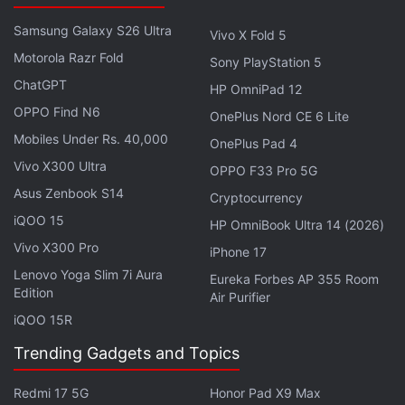
சப்போர்ட்டும் இருக்கு, சோ நீங்க டிராயிங் பண்ணவோ இல்ல
Samsung Galaxy S26 Ultra
Vivo X Fold 5
நோட்ஸ் எடுக்கவோ ரொம்ப ஈஸியா இருக்கும்.
Motorola Razr Fold
Sony PlayStation 5
இந்திய லான்ச் பத்தி இப்போதைக்கு எந்த தகவலும்
ChatGPT
HP OmniPad 12
இல்லைனாலும், கூடிய சீக்கிரம் இங்கேயும் வரும்னு
OPPO Find N6
OnePlus Nord CE 6 Lite
எதிர்பார்க்கலாம். பட்ஜெட்ல ஒரு ஆல்-ரவுண்டர் டேப்லெட்
Mobiles Under Rs. 40,000
OnePlus Pad 4
வேணும்னு நினைக்கிறவங்களுக்கு இது ஒரு செம சாய்ஸா
Vivo X300 Ultra
OPPO F33 Pro 5G
இருக்கும்.
Asus Zenbook S14
Cryptocurrency
iQOO 15
HP OmniBook Ultra 14 (2026)
Vivo X300 Pro
iPhone 17
Lenovo Yoga Slim 7i Aura
Eureka Forbes AP 355 Room
Edition
Air Purifier
iQOO 15R
Trending Gadgets and Topics
Redmi 17 5G
Honor Pad X9 Max