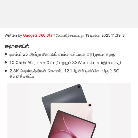
Written by
Gadgets 360 Staff
மேம்படுத்தப்பட்டது: 19 டிசம்பர் 2025 11:39 IST
ஹைலைட்ஸ்
டிசம்பர் 25 அன்று சீனாவில் பிரம்மாண்டமாக அறிமுகமாகிறது
10,050mAh ராட்சச பேட்டரி மற்றும் 33W ஃபாஸ்ட் சார்ஜிங் வசதி
2.8K தெளிவுத்திறன் கொண்ட 12.1-இன்ச் டிஸ்ப்ளே மற்றும் 5G
கனெக்டிவிட்டி