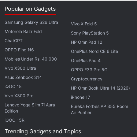
இருக்கும்னு எதிர்பார்க்கலாம்.
Popular on Gadgets
உதாரணமாக, Xiaomi 15 Ultra-வில் 6.73 இன்ச் LTPO
Samsung Galaxy S26 Ultra
Vivo X Fold 5
AMOLED டிஸ்ப்ளே, 120Hz ரெஃப்ரெஷ் ரேட், 3,200 nits
Motorola Razr Fold
பீக் பிரைட்னஸ் எல்லாம் இருந்துச்சு. அதைவிடச் சிறப்பான
Sony PlayStation 5
அம்சங்கள் இதில் கட்டாயம் இருக்கும். இந்த ஃபிளாக்ஷிப்
ChatGPT
HP OmniPad 12
மாடல், இப்போதைய Xiaomi 17 சீரிஸுக்குப் பின்னாடி
OPPO Find N6
OnePlus Nord CE 6 Lite
2026-ஆம் ஆண்டு லான்ச் ஆகலாம்னு எதிர்பார்க்கப்படுது.
Mobiles Under Rs. 40,000
OnePlus Pad 4
மேலும், இந்த மொபைலில் டைரக்ட் சாட்டிலைட் கனெக்டிவிட்டி
Vivo X300 Ultra
OPPO F33 Pro 5G
(Direct Satellite Connectivity) போன்ற அதிநவீன
Asus Zenbook S14
Cryptocurrency
தொழில்நுட்பங்கள் கூட இடம்பெற வாய்ப்பு இருக்குன்னு
iQOO 15
HP OmniBook Ultra 14 (2026)
கசிந்த தகவல்கள் சொல்லுது.
Vivo X300 Pro
iPhone 17
கேமரா டெக்னாலஜியில் Xiaomi-யின் இந்த அதிரடி முயற்சி,
Lenovo Yoga Slim 7i Aura
Eureka Forbes AP 355 Room
Edition
Air Purifier
உலக ஃபிளாக்ஷிப் மொபைல்களுக்கு ஒரு பெரிய சவாலாக
iQOO 15R
இருக்கும். 200MP பெரிஸ்கோப் லென்ஸோட போட்டோ
குவாலிட்டி எப்படி இருக்கும்னு தெரிஞ்சுக்க எல்லா டெக்
Trending Gadgets and Topics