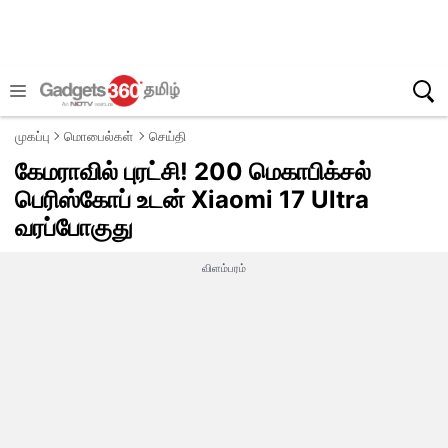
முகப்பு
மொபைல்கள்
செய்தி
கேமராவில் புரட்சி! 200 மெகாபிக்சல்
பெரிஸ்கோப் உடன் Xiaomi 17 Ultra
வரப்போகுது
விளம்பரம்