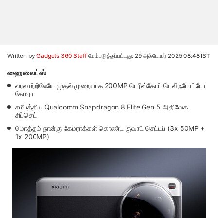
Written by
Gadgets 360 Staff
மேம்படுத்தப்பட்டது: 29 அக்டோபர் 2025 08:48 IST
ஹைலைட்ஸ்
வரலாற்றிலேயே முதல் முறையாக 200MP பெரிஸ்கோப் டெலிஃபோட்டோ
கேமரா
சமீபத்திய Qualcomm Snapdragon 8 Elite Gen 5 அதிவேக
சிப்செட்
மொத்தம் நான்கு கேமராக்கள் கொண்ட குவாட் செட்டப் (3x 50MP +
1x 200MP)