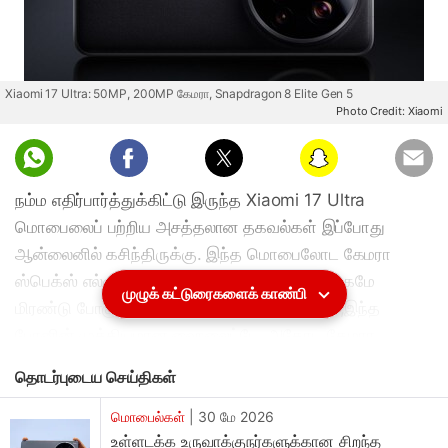
Xiaomi 17 Ultra: 50MP, 200MP கேமரா, Snapdragon 8 Elite Gen 5
Photo Credit: Xiaomi
நம்ம எதிர்பார்த்துக்கிட்டு இருந்த Xiaomi 17 Ultra
மொபைலைப் பற்றிய அசத்தலான தகவல்கள் இப்போது
ஆன்லைனில் கசிந்திருக்கு. இந்த மொபைலோட கேமரா
ஸ்பெக்ஸ் எல்லாம் பார்த்தா, போட்டோகிராஃபி உலகமே
முழுக் கட்டுரைகளைக் காண்பி
மிரண்டு போகும்னு சொல்லலாம்.கேமரா செட்டப்,இந்த
போனின் முக்கியமான ஹைலைட்டே, அதோட கேமரா
செட்டப்தான். நம்ப முடியாத ஒரு அம்சம் என்னன்னா, இதுல
தொடர்புடைய செய்திகள்
200 மெகாபிக்சல் (200MP) பெரிஸ்கோப் டெலிஃபோட்டோ
கேமரா (Periscope Telephoto Camera) இருக்கப்
மொபைல்கள்
|
30 மே 2026
உள்ளடக்க உருவாக்குநர்களுக்கான சிறந்த
போறதா தகவல் வந்திருக்கு. டெலிஃபோட்டோ லென்ஸ்லயே