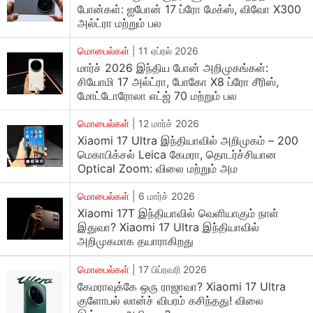
போன்கள்: ஐபோன் 17 ப்ரோ மேக்ஸ், விவோ X300
200MP-யா? இதுவரைக்கும் யாரும் இத முயற்சி
அல்ட்ரா மற்றும் பல
செஞ்சதில்லை.
மொபைல்கள்
|
11 ஏப்ரல் 2026
இதுல
4x4 RMSC
சப்போர்ட் இருக்கும்னு சொல்றாங்க.
மார்ச் 2026 இந்திய போன் அறிமுகங்கள்:
சியோமி 17 அல்ட்ரா, போகோ X8 ப்ரோ சீரிஸ்,
இதன் மூலமா, பலவிதமான ஃபோக்கல் லென்த்துகளில்
மோட்டோரோலா எட்ஜ் 70 மற்றும் பல
எந்தவொரு தர இழப்பும் (lossless zoom) இல்லாம ஜூம்
பண்ணி போட்டோ எடுக்கலாமாம். இது மட்டுமில்லாம, ஜூம்
மொபைல்கள்
|
12 மார்ச் 2026
Xiaomi 17 Ultra இந்தியாவில் அறிமுகம் – 200
செஞ்சு மேக்ரோ போட்டோக்கள் (telephoto macro)
மெகாபிக்சல் Leica கேமரா, தொடர்ச்சியான
எடுக்கற வசதியும் இதில் இருக்கும்னு எதிர்பார்க்கப்படுது.
Optical Zoom: விலை மற்றும் அம
பின்னால் பக்கம் மொத்தம் நான்கு கேமராக்கள் கொண்ட
மொபைல்கள்
|
6 மார்ச் 2026
குவாட் செட்டப் இருக்கும்னு சொல்லப்படுது. இதில், 200MP
Xiaomi 17T இந்தியாவில் வெளியாகும் நாள்
இதுவா? Xiaomi 17 Ultra இந்தியாவில்
பெரிஸ்கோப் லென்ஸைத் தவிர, மூன்று 50-மெகாபிக்சல்
அறிமுகமாக தயாராகிறது
சென்சார்களும் இடம்பெறும். அதாவது, 50MP பிரைமரி
கேமரா, ஒரு அல்ட்ராவைடு கேமரா, மற்றும் மற்றொரு
மொபைல்கள்
|
17 பிப்ரவரி 2026
கேமராவுக்கே ஒரு ராஜாவா? Xiaomi 17 Ultra
டெலிஃபோட்டோ சென்சார் என மொத்தம் நான்கு கேமரா
குளோபல் லான்ச் விபரம் கசிந்தது! விலை
லென்ஸ்கள் சேர்ந்து வேலை செய்யப் போகுது. அதிலும்,