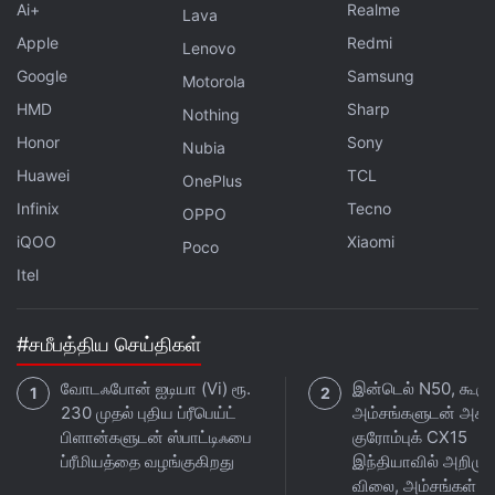
பேஸ்புக்
மற்றும் ட்விட்டர் NDTV Tamilஐ பின் தொடருங்கள்.
Ai+
Realme
Lava
Apple
Redmi
Lenovo
Google
Samsung
Motorola
HMD
Sharp
Nothing
Honor
Sony
Nubia
Huawei
TCL
OnePlus
Infinix
Tecno
OPPO
iQOO
Xiaomi
Poco
Itel
#சமீபத்திய செய்திகள்
வோடஃபோன் ஐடியா (Vi) ரூ.
இன்டெல் N50, கூகுள
230 முதல் புதிய ப்ரீபெய்ட்
அம்சங்களுடன் அசுஸ
பிளான்களுடன் ஸ்பாட்டிஃபை
குரோம்புக் CX15
ப்ரீமியத்தை வழங்குகிறது
இந்தியாவில் அறிமுக
விலை, அம்சங்கள்