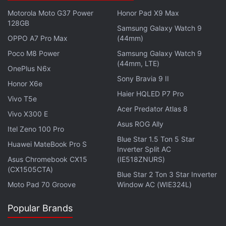
ரசிகர்களும் ஆர்வமா இருக்கோம். இந்த Xiaomi 17 Ultra
Motorola Moto G37 Power
Honor Pad X9 Max
பத்தி உங்க கருத்து என்ன? நீங்க இந்த மொபைலை வாங்க
128GB
ரெடியா? உங்களோட எதிர்பார்ப்புகளை கமென்ட்ஸ்ல
Samsung Galaxy Watch 9
OPPO A7 Pro Max
(44mm)
சொல்லுங்க.
Poco M8 Power
Samsung Galaxy Watch 9
(44mm, LTE)
OnePlus N6x
Sony Bravia 9 II
Honor X6e
Haier HQLED P7 Pro
Vivo T5e
Acer Predator Atlas 8
Vivo X300 E
Asus ROG Ally
Itel Zeno 100 Pro
Blue Star 1.5 Ton 5 Star
Huawei MateBook Pro S
Inverter Split AC
Asus Chromebook CX15
(IE518ZNURS)
(CX1505CTA)
Blue Star 2 Ton 3 Star Inverter
Moto Pad 70 Groove
Window AC (WIE324L)
புதுப்புது தொழில்நுட்ப
செய்திகள்
, அறிமுகமாகும் கருவிகள்
Popular Brands
பற்றிய விமர்சனங்கள் எல்லாவற்றையும் உடனுக்குடன் தமிழில் பெற