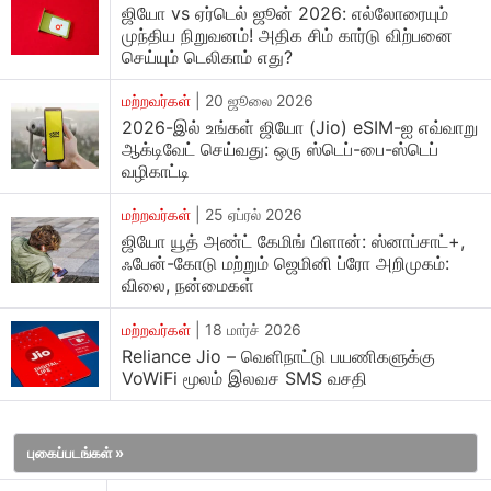
ரிலையன்ஸ் ஜியோ, இந்தியாவின் முன்னணி
ஜியோ vs ஏர்டெல் ஜூன் 2026: எல்லோரையும்
முந்திய நிறுவனம்! அதிக சிம் கார்டு விற்பனை
தொலைத்தொடர்பு சேவை வழங்குநராக, தனது ப்ரீபெய்ட்
செய்யும் டெலிகாம் எது?
பயனர்களுக்காக புதிய ரூ.100 ரீசார்ஜ் திட்டத்தை
அறிமுகப்படுத்தியுள்ளது. இந்த திட்டம், குறைந்த செலவில்
மற்றவர்கள்
|
20 ஜூலை 2026
2026-இல் உங்கள் ஜியோ (Jio) eSIM-ஐ எவ்வாறு
அதிக பயன்களை வழங்குவதால், பயனர்களிடையே பெரும்
ஆக்டிவேட் செய்வது: ஒரு ஸ்டெப்-பை-ஸ்டெப்
வரவேற்பைப் பெறுகிறது.
வழிகாட்டி
ரூ.100 ரீசார்ஜ் திட்டத்தின் முக்கிய அம்சங்கள்:
மற்றவர்கள்
|
25 ஏப்ரல் 2026
ஜியோ யூத் அண்ட் கேமிங் பிளான்: ஸ்னாப்சாட்+,
தொலைபேசி அழைப்புகள்: இந்த திட்டம் முழுமையான
ஃபேன்-கோடு மற்றும் ஜெமினி ப்ரோ அறிமுகம்:
இலவச அஞ்சல் மற்றும் உள்ளூர் அழைப்புகளை
விலை, நன்மைகள்
வழங்குகிறது. பயனர்கள் எந்த நெட்வொர்க்கிற்கும்
மற்றவர்கள்
|
18 மார்ச் 2026
இலவசமாக அழைக்க முடியும்.
Reliance Jio – வெளிநாட்டு பயணிகளுக்கு
டேட்டா வழங்கல்: திட்டத்தின் கீழ், பயனர்களுக்கு தினசரி
VoWiFi மூலம் இலவச SMS வசதி
1.5 ஜிபி 4ஜி டேட்டா வழங்கப்படுகிறது. இது தினசரி
இணைய உலாவல், வீடியோ ஸ்ட்ரீமிங் மற்றும் சமூக ஊடக
புகைப்படங்கள் »
பயன்பாட்டிற்கு போதுமானது.
SMS சேவை: பயனர்களுக்கு தினசரி 100 இலவச SMS-