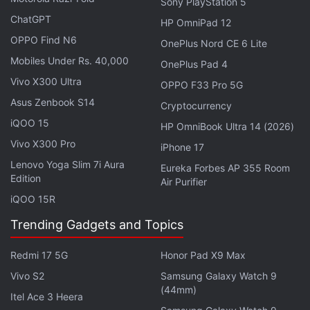
Sony PlayStation 5
பயனர்கள் அதிக அளவிலான சேவைகளை பெறுகின்றனர்,
ChatGPT
HP OmniPad 12
இது அவர்களின் செலவினங்களை குறைக்கிறது.
OPPO Find N6
OnePlus Nord CE 6 Lite
மல்டிமீடியா அனுபவம்: JioTV மற்றும்
Disney+ Hotstar
Mobiles Under Rs. 40,000
OnePlus Pad 4
VIP
சந்தா மூலம், பயனர்கள் பல்வேறு வகையான
Vivo X300 Ultra
உள்ளடக்கங்களை எளிதாக அணுக முடியும்.
OPPO F33 Pro 5G
Asus Zenbook S14
நிறைவான சேவை: அழைப்புகள், டேட்டா மற்றும் SMS
Cryptocurrency
சேவைகளின் இணைப்பு, பயனர்களுக்கு முழுமையான
iQOO 15
HP OmniBook Ultra 14 (2026)
தொலைத்தொடர்பு அனுபவத்தை வழங்குகிறது.
Vivo X300 Pro
iPhone 17
Lenovo Yoga Slim 7i Aura
Eureka Forbes AP 355 Room
ரிலையன்ஸ் ஜியோவின் ரூ.100 ப்ரீபெய்ட் ரீசார்ஜ் திட்டம்,
Edition
Air Purifier
அதன் விலை மற்றும் வழங்கப்படும் சேவைகளின்
iQOO 15R
அடிப்படையில், பயனர்களுக்கு மிகுந்த மதிப்பை
Trending Gadgets and Topics
வழங்குகிறது. சுமார் 300,000 மணிநேர மதிப்புள்ள
திரைப்படங்கள், நிகழ்ச்சிகள், அனிம் மற்றும்
Redmi 17 5G
Honor Pad X9 Max
ஆவணப்படங்கள் மற்றும் நேரடி விளையாட்டு ஒளிபரப்பைக்
Vivo S2
Samsung Galaxy Watch 9
கொண்டுள்ளது என்று கூறுகிறது. அதிக விலை கொண்ட
(44mm)
Itel Ace 3 Heera
திட்டங்களைத் தேர்வுசெய்ய விரும்புவோர், அதிக