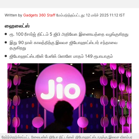
Written by
Gadgets 360 Staff
மேம்படுத்தப்பட்டது: 12 மார்ச் 2025 11:12 IST
ஹைலைட்ஸ்
ரூ. 100 ரீசார்ஜ் திட்டம் 5 ஜிபி அதிவேக இணையத்தை வழங்குகிறது
இது 90 நாள் காலத்திற்கு இலவச ஜியோஹாட்ஸ்டார் சந்தாவை
தருகிறது
ஜியோஹாட்ஸ்டாரின் பேஸிக் பிளானே மாதம் 149 ரூபாயாகும்
தேர்ந்தெடுக்கப்பட்ட ரிலையன்ஸ் ஜியோ திட்டங்கள் ஜியோஹாட்ஸ்டாருக்கு இலவச விளம்பர