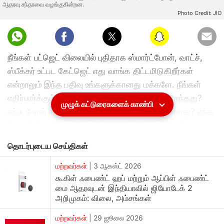
ஆதரவு சந்தாவை வழங்குகின்றன.
Photo Credit: JIO
நீங்கள் பட்ஜெட் விலையில் புதிதாக ஸ்மார்ட்போன், வாட்ச்,
ஸ்பீக்கர் உட்பட கேட்ஜெட் எது வாங்க திட்டமிடுகிறீர்கள்
என்றாலும் இந்த பதிவு உங்களுக்கானது மக்களே. நீங்கள்
எதிர்பார்க்கும் விலைக்குள் எந்த ஸ்மார்ட்போன் சிறந்தது?
முழுக் கட்டுரைகளைக் காண்பி
எந்த போன் சிறந்த பெர்பார்மென்ஸை கொண்டுள்ளது? எந்த
போனில் கேமரா அம்சம் மிரட்டலாக இருக்கிறது? எந்த
போனில் டிஸ்பிளே சூப்பராக அமைந்துள்ளது? எது பட்ஜெட்டில்
தொடர்புடைய செய்திகள்
சூப்பர் போன்? என்பது போன்ற விபரங்களை நாங்கள்
உங்களுக்கு விளாவாரியாக சொல்லப்போகிறோம். செல்போன்
மற்றவர்கள்
|
3 ஆகஸ்ட் 2026
கூகிள் ஃபைண்ட் ஹப் மற்றும் ஆப்பிள் ஃபைண்ட்
தாண்டி மற்ற தொழில்நுட்ப தகவல்களும் உங்களை வந்து
மை ஆதரவுடன் இந்தியாவில் ஜியோடேக் 2
சேரும். இப்போது நாம் பார்க்க இருப்பது Reliance Jioரீசார்ஜ்
அறிமுகம்: விலை, அம்சங்கள்
திட்டம் பற்றி தான்.
மற்றவர்கள்
|
29 ஜூலை 2026