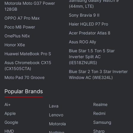
Samsung Galaxy Watch 9
Motorola Moto G37 Power
டேட்டாவுடன் கூடிய ரூ.195 ப்ரீபெய்ட் திட்டத்துடன் ரீசார்ஜ்
(44mm, LTE)
128GB
செய்யலாம். கிரிக்கெட் டேட்டா பேக் என
Sony Bravia 9 II
OPPO A7 Pro Max
அறிமுகப்படுத்தப்பட்ட இதில் 15 ஜிபி அதிவேக இணையம்
Haier HQLED P7 Pro
Poco M8 Power
அடங்கும், அதே நேரத்தில் மற்ற சலுகைகளும் அப்படியே
Acer Predator Atlas 8
OnePlus N6x
இருக்கும். இந்த திட்டம், குறைந்த செலவில் அதிக
Asus ROG Ally
Honor X6e
சேவைகளை எதிர்பார்க்கும் பயனர்களுக்கு சிறந்த
Blue Star 1.5 Ton 5 Star
தேர்வாகும்.
Huawei MateBook Pro S
Inverter Split AC
Asus Chromebook CX15
(IE518ZNURS)
(CX1505CTA)
Blue Star 2 Ton 3 Star Inverter
Moto Pad 70 Groove
Window AC (WIE324L)
Popular Brands
Ai+
Realme
Lava
Apple
Redmi
Lenovo
Google
Samsung
Motorola
HMD
Sharp
Nothing