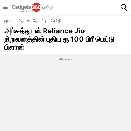
முகப்பு
தொலை தொடர்பு
செய்தி
அம்சத்துடன் Reliance Jio
நிறுவனத்தின் புதிய ரூ.100 பிரீ பெய்டு
பிளான்
விளம்பரம்