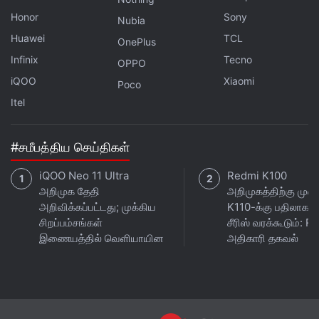
Honor
Sony
Nubia
புதுப்புது தொழில்நுட்ப
செய்திகள்
, அறிமுகமாகும் கருவிகள்
Huawei
TCL
பற்றிய விமர்சனங்கள் எல்லாவற்றையும் உடனுக்குடன் தமிழில் பெற
OnePlus
பேஸ்புக்
மற்றும் ட்விட்டர் NDTV Tamilஐ பின் தொடருங்கள்.
Infinix
Tecno
OPPO
iQOO
Xiaomi
Poco
Itel
#சமீபத்திய செய்திகள்
iQOO Neo 11 Ultra
Redmi K100
அறிமுக தேதி
அறிமுகத்திற்கு முன்
அறிவிக்கப்பட்டது; முக்கிய
K110-க்கு பதிலாக 
சிறப்பம்சங்கள்
சீரிஸ் வரக்கூடும்: 
இணையத்தில் வெளியாயின
அதிகாரி தகவல்