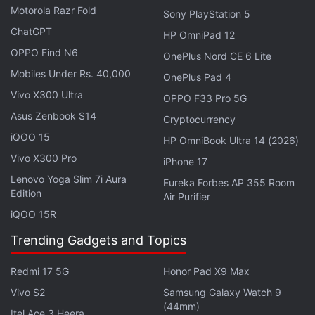
Motorola Razr Fold
Sony PlayStation 5
டிசிஎல் 32-இன்ச் V5C சீரிஸ் ஃபுல் HD ஸ்மார்ட் QLED கூகுள் டிவி 32V5C
ChatGPT
HP OmniPad 12
VW 40-இன்ச் ஸ்பெக்ட்ரா சீரிஸ் ஸ்மார்ட் QLED ஆண்ட்ராய்டு டிவி (VW40
OPPO Find N6
OnePlus Nord CE 6 Lite
ஷாவ்மி 32-இன்ச் A ப்ரோ QLED சீரிஸ் ஸ்மார்ட் டிவி (L32MB-APIN)
Mobiles Under Rs. 40,000
OnePlus Pad 4
பிலிப்ஸ் 32-இன்ச் 6100 சீரிஸ் ஃபிரேம்லெஸ் HD ஸ்மார்ட் LED கூகுள் டிவ
Vivo X300 Ultra
OPPO F33 Pro 5G
Asus Zenbook S14
Cryptocurrency
iQOO 15
HP OmniBook Ultra 14 (2026)
Vivo X300 Pro
iPhone 17
Lenovo Yoga Slim 7i Aura
Eureka Forbes AP 355 Room
Edition
Air Purifier
iQOO 15R
Trending Gadgets and Topics
Redmi 17 5G
Honor Pad X9 Max
Vivo S2
Samsung Galaxy Watch 9
புதுப்புது தொழில்நுட்ப
செய்திகள்
, அறிமுகமாகும் கருவிகள்
(44mm)
Itel Ace 3 Heera