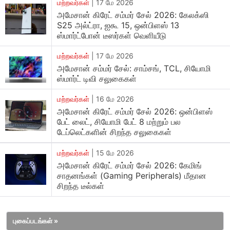
மற்றவர்கள்
|
17 மே 2026
வாங்குபவர்கள்
,
அமேசான்
கிரேட்
சம்மர்
சேல்
2026-
ன்
போது
அமேசான் கிரேட் சம்மர் சேல் 2026: கேலக்ஸி
சாம்சங்
,
டிசிஎல்
மற்றும்
பிற
பிராண்டுகளின்
பல
ஸ்மார்ட்
S25 அல்ட்ரா, ஐகூ 15, ஒன்பிளஸ் 13
ஸ்மார்ட்போன் டீஸர்கள் வெளியீடு
டிவிக்களை
ரூ
.
15,000-
க்கும்
குறைவான
விலையில்
காணலாம்
.
பல
மாடல்கள்
சமீபத்திய
டிஸ்ப்ளே
தொழில்நுட்பங்கள்
மற்றும்
பல
மற்றவர்கள்
|
17 மே 2026
இணைப்பு
விருப்பங்களை
வழங்குகின்றன
.
உதாரணமாக
,
அமேசான் சம்மர் சேல்: சாம்சங், TCL, சியோமி
ஸ்மார்ட் டிவி சலுகைகள்
சாம்சங்கின்
32-
இன்ச்
எச்டி
ஸ்மார்ட்
எல்இடி
டிவி
(
UA32H4550FUXXL),
அதன்
அசல்
விலையான
ரூ
.
17,900-
மற்றவர்கள்
|
16 மே 2026
லிருந்து
குறைக்கப்பட்டு
தற்போது
ரூ
.
14,240-
க்கு
விற்பனை
அமேசான் கிரேட் சம்மர் சேல் 2026: ஒன்பிளஸ்
செய்யப்படுகிறது
பேட் லைட், சியோமி பேட் 8 மற்றும் பல
.
டேப்லெட்களின் சிறந்த சலுகைகள்
ஷாவ்மி
(
Xiaomi)
தனது
32-
இன்ச்
F-
சீரிஸ்
ஸ்மார்ட்
எல்இடி
மற்றவர்கள்
|
15 மே 2026
ஃபையர்
டிவியை
(
L32MB-FIN)
ரூ
.
24,999-
க்கு
பதிலாக
ரூ
.
அமேசான் கிரேட் சம்மர் சேல் 2026: கேமிங்
11,990-
க்கு
விற்பனை
செய்கிறது
.
எச்டிஎஃப்சி
(
HDFC)
கிரெடிட்
சாதனங்கள் (Gaming Peripherals) மீதான
கார்டுகள்
,
இஎம்ஐ
இல்லாத
மற்றும்
இஎம்ஐ
பரிவர்த்தனைகள்
சிறந்த டீல்கள்
மூலம்
பணம்
செலுத்தும்
போது
வாடிக்கையாளர்கள்
10
சதவீதம்
வரை
தள்ளுபடி
பெறலாம்
.
இந்த
விற்பனையில்
நோ
-
காஸ்ட்
இஎம்ஐ
,
புகைப்படங்கள் »
எக்ஸ்சேஞ்ச்
சலுகைகள்
மற்றும்
கூப்பன்
தள்ளுபடிகள்
போன்ற