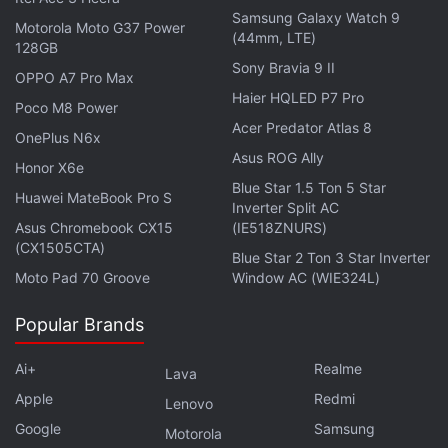
பற்றிய விமர்சனங்கள் எல்லாவற்றையும் உடனுக்குடன் தமிழில் பெற
Samsung Galaxy Watch 9
Motorola Moto G37 Power
பேஸ்புக்
மற்றும் ட்விட்டர் NDTV Tamilஐ பின் தொடருங்கள்.
(44mm, LTE)
128GB
Sony Bravia 9 II
OPPO A7 Pro Max
Haier HQLED P7 Pro
Poco M8 Power
Acer Predator Atlas 8
OnePlus N6x
Asus ROG Ally
Honor X6e
Blue Star 1.5 Ton 5 Star
Huawei MateBook Pro S
Inverter Split AC
Asus Chromebook CX15
(IE518ZNURS)
(CX1505CTA)
Blue Star 2 Ton 3 Star Inverter
Moto Pad 70 Groove
Window AC (WIE324L)
Popular Brands
Ai+
Realme
Lava
Apple
Redmi
Lenovo
Google
Samsung
Motorola