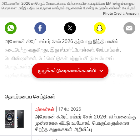
அமேசானின் 2026 மாபெரும் கோடைக்கால விற்பனையில், வட்டியில்லா EMI மற்றும் பழைய
பொருளை மாற்றி புதிய பொருளை வாங்கும் சலுகைகள் போன்ற கூடுதல் பலன்கள் அடங்கும்.
Photo Credit: Amazon
அமேசான்
கிரேட்
சம்மர்
சேல்
2026
தற்போது
இந்தியாவில்
நடைபெற்று
வருகிறது
,
இது
ஸ்மார்ட்போன்கள்
,
லேப்டாப்கள்
,
டெலிவிஷன்கள்
,
டேப்லெட்டுகள்
மற்றும்
வீட்டு
உபயோகப்
பொருட்கள்
உட்பட
பல்வேறு
பிரிவுகளில்
சலுகைகளை
முழுக் கட்டுரைகளைக் காண்பி
வழங்குகிறது
.
இந்த
விற்பனை
ஸ்மார்ட்
டிவிக்களுக்கு
65
சதவீதம்
வரை
தள்ளுபடியைக்
கொண்டுவருவதுடன்
,
வங்கித்
தள்ளுபடிகள்
,
கேஷ்பேக்
சலுகைகள்
,
நோ
-
காஸ்ட்
இஎம்ஐ
திட்டங்கள்
,
கூப்பன்
தொடர்புடைய செய்திகள்
தள்ளுபடிகள்
மற்றும்
எக்ஸ்சேஞ்ச்
டீல்கள்
போன்ற
கூடுதல்
பலன்களையும்
வழங்குகிறது
மற்றவர்கள்
|
17 மே 2026
.
ஸ்மார்ட்
டிவி
வாங்க
விரும்பும்
அமேசான் கிரேட் சம்மர் சேல் 2026: விற்பனைக்கு
வாங்குபவர்கள்
,
தற்போது
நடைபெற்று
வரும்
இந்த
விற்பனையில்
முன்னதாக வீட்டு உபயோகப் பொருட்களுக்கான
பணத்திற்கு
ஏற்ற
பல
சிறந்த
மாடல்களைக்
காணலாம்
.
சிறந்த சலுகைகள் அறிவிப்பு
தங்கள்
பொழுதுபோக்கு
அமைப்பை
மேம்படுத்த
விரும்பும்