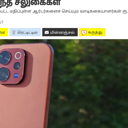
றந்த சலுகைகள்
பட்ட மதிப்புள்ள ஆர்டர்களைச் செய்யும் வாடிக்கையாளர்கள் ரூ.
ST
கருத்து
hat
ரெட்டிட்டில்
மின்னஞ்சல்