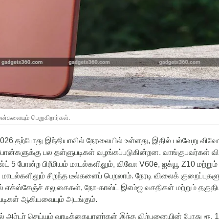
லன்களையும் பெறுகிறார்கள்.
026
தற்போது
இந்தியாவில்
நேரலையில்
உள்ளது
,
இதில்
பல்வேறு
விவ
்போன்களுக்கு
பல
தள்ளுபடிகள்
வழங்கப்படுகின்றன
.
வாங்குபவர்கள்
வ
்ட்
5
போன்ற
பிரீமியம்
மாடல்களிலும்
,
விவோ
V60e,
ஐக்யூ
Z10
மற்றும்
மாடல்களிலும்
சிறந்த
டீல்களைப்
பெறலாம்
.
நேரடி
விலைக்
குறைப்புகள
்
எக்ஸ்சேஞ்ச்
சலுகைகள்
,
நோ
-
காஸ்ட்
இஎம்ஐ
வசதிகள்
மற்றும்
தகுதி
படிகள்
ஆகியவையும்
அடங்கும்
.
ல்
ஆர்டர்
செய்யும்
வாடிக்கையாளர்கள்
இந்த
விற்பனையின்
போது
ரூ
.