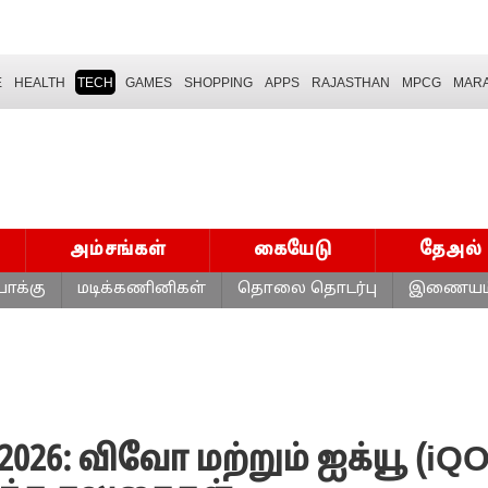
E
HEALTH
TECH
GAMES
SHOPPING
APPS
RAJASTHAN
MPCG
MARA
அம்சங்கள்
கையேடு
தேஅல்
ாக்கு
மடிக்கணினிகள்
தொலை தொடர்பு
இணையம
 2026: விவோ மற்றும் ஐக்யூ (iQ