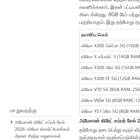
கவனிக்கலாம்
,
இதன்
பட்டியலி
கிடைக்கிறது
.
8GB
ரேம்
மற்றும
பகுதியாகும்
,
இது
தற்போது
ரூ
தயாரிப்பு பெயர்
விவோ X300 அல்ட்ரா 5G (16GB
விவோ X ஃபோல்ட் 5 (16GB RAM
விவோ X300 ப்ரோ 5G (16GB R
விவோ X300 FE 5G (12GB RAM
விவோ V70 5G (8GB RAM, 256
விவோ V60e 5G (8GB RAM, 12
மாறுவதற்கு
விவோ Y51 ப்ரோ 5G (8GB RAM,
அமேசான்
கிரேட்
சம்மர்
சேல்
2
அமேசான் கிரேட் சம்மர் சேல்
2026: விவோ ஸ்மார்ட்போன்கள்
தற்போது
நடைபெற்று
வரும்
வி
மீதான சிறந்த சலுகைகள்
தள்ளுபடிகள்
வழங்கப்படுகின