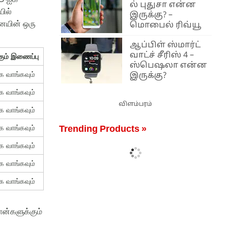
ல் புதுசா என்ன
ில்
இருக்கு? –
னையின்
ஒரு
மொபைல் ரிவ்யூ
ஆப்பிள் ஸ்மார்ட்
வாட்ச் சீரிஸ் 4 –
கும் இணைப்பு
ஸ்பெஷலா என்ன
ே வாங்கவும்
இருக்கு?
ே வாங்கவும்
விளம்பரம்
ே வாங்கவும்
ே வாங்கவும்
Trending Products »
ே வாங்கவும்
ே வாங்கவும்
ே வாங்கவும்
ோன்களுக்கும்