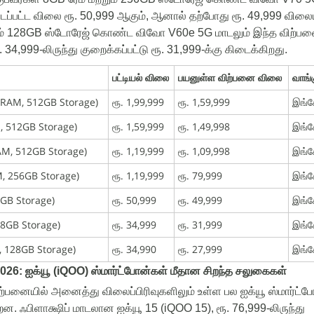
டப்பட்ட
விலை
ரூ
.
50,999
ஆகும்
,
ஆனால்
தற்போது
ரூ
.
49,999
விலைய
்
128GB
ஸ்டோரேஜ்
கொண்ட
விவோ
V60e 5G
மாடலும்
இந்த
விற்ப
.
34,999-
லிருந்து
குறைக்கப்பட்டு
ரூ
.
31,999-
க்கு
கிடைக்கிறது
.
பட்டியல் விலை
பயனுள்ள விற்பனை விலை
வாங்
 RAM, 512GB Storage)
ரூ. 1,99,999
ரூ. 1,59,999
இங்க
, 512GB Storage)
ரூ. 1,59,999
ரூ. 1,49,998
இங்க
AM, 512GB Storage)
ரூ. 1,19,999
ரூ. 1,09,998
இங்க
, 256GB Storage)
ரூ. 1,19,999
ரூ. 79,999
இங்க
GB Storage)
ரூ. 50,999
ரூ. 49,999
இங்க
8GB Storage)
ரூ. 34,999
ரூ. 31,999
இங்க
 128GB Storage)
ரூ. 34,990
ரூ. 27,999
இங்க
026:
ஐக்யூ
(
iQOO)
ஸ்மார்ட்போன்கள்
மீதான
சிறந்த
சலுகைகள்
ற்பனையில்
அனைத்து
விலைப்பிரிவுகளிலும்
உள்ள
பல
ஐக்யூ
ஸ்மார்ட்ப
்றன
.
ஃபிளாக்ஷிப்
மாடலான
ஐக்யூ
15 (iQOO 15),
ரூ
.
76,999-
லிருந்து