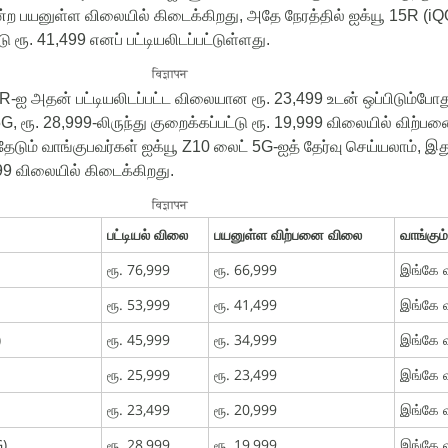
்ற
பயனுள்ள
விலையில்
கிடைக்கிறது
,
அதே
நேரத்தில்
ஐக்யூ
15R (iQ
டு
ரூ
.
41,499
எனப்
பட்டியலிடப்பட்டுள்ளது
.
विज्ञापन
R-
ஐ
அதன்
பட்டியலிடப்பட்ட
விலையான
ரூ
.
23,499
உடன்
ஒப்பிடும்போத
5G,
ரூ
.
28,999-
லிருந்து
குறைக்கப்பட்டு
ரூ
.
19,999
விலையில்
விற்பன
தேடும்
வாங்குபவர்கள்
ஐக்யூ
Z10
லைட்
5G-
ஐத்
தேர்வு
செய்யலாம்
,
இத
99
விலையில்
கிடைக்கிறது
.
विज्ञापन
பட்டியல் விலை
பயனுள்ள விற்பனை விலை
வாங்கும
ரூ. 76,999
ரூ. 66,999
இங்கே வ
ரூ. 53,999
ரூ. 41,499
இங்கே வ
)
ரூ. 45,999
ரூ. 34,999
இங்கே வ
ரூ. 25,999
ரூ. 23,499
இங்கே வ
ரூ. 23,499
ரூ. 20,999
இங்கே வ
G)
ரூ. 28,999
ரூ. 19,999
இங்கே வ