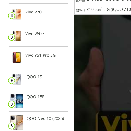
ஐக்யூ Z10 லைட் 5G (iQOO Z10
Vivo V70
Vivo V60e
Vivo Y51 Pro 5G
iQOO 15
iQOO 15R
iQOO Neo 10 (2025)