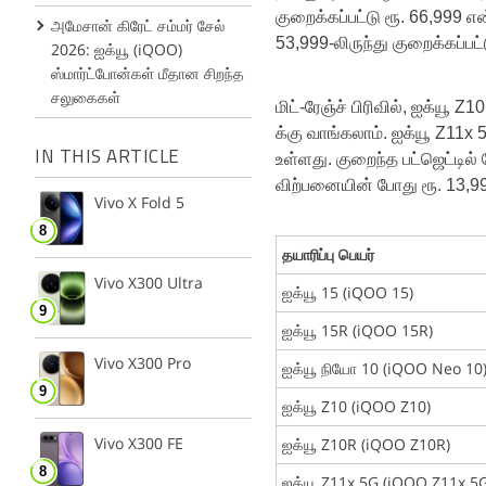
குறைக்கப்பட்டு
ரூ
.
66,999
என
அமேசான் கிரேட் சம்மர் சேல்
53,999-
லிருந்து
குறைக்கப்பட்
2026: ஐக்யூ (iQOO)
ஸ்மார்ட்போன்கள் மீதான சிறந்த
சலுகைகள்
மிட்
-
ரேஞ்ச்
பிரிவில்
,
ஐக்யூ
Z10
க்கு
வாங்கலாம்
.
ஐக்யூ
Z11x 
IN THIS ARTICLE
உள்ளது
.
குறைந்த
பட்ஜெட்டில்
விற்பனையின்
போது
ரூ
.
13,9
Vivo X Fold 5
தயாரிப்பு பெயர்
Vivo X300 Ultra
ஐக்யூ 15 (iQOO 15)
ஐக்யூ 15R (iQOO 15R)
Vivo X300 Pro
ஐக்யூ நியோ 10 (iQOO Neo 10
ஐக்யூ Z10 (iQOO Z10)
Vivo X300 FE
ஐக்யூ Z10R (iQOO Z10R)
ஐக்யூ Z11x 5G (iQOO Z11x 5