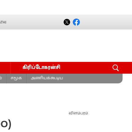
THI
கிரிப்டோகரன்சி
்
சமூக
அணியக்கூடிய
விளம்பரம்
OO)