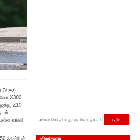
ோ
(
Vivo)
ிவோ
X300
ஐக்யூ
Z10
ுடன்
யுள்ள
வங்கி
150
கேஷ்பேக்
விமர்சனம்