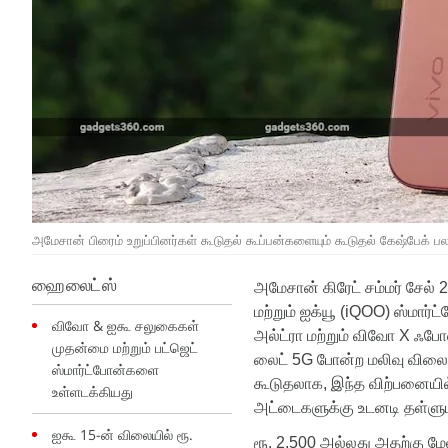
அமேசான் பிரைம் உறுப்பினர்கள் கூடுதல் கூப்பன்களையும் கூடுதல் கேஷ்பேக் ப
ஹைலைட்ஸ்
அமேசான்
கிரேட்
சம்மர்
சேல்
2
மற்றும்
ஐக்யூ
(
iQOO)
ஸ்மார்ட
விவோ & ஐகூ சலுகைகள்
அல்ட்ரா
மற்றும்
விவோ
X
ஃபோல
முதன்மை மற்றும் பட்ஜெட்
லைட்
5G
போன்ற
மலிவு
விலை
ஸ்மார்ட்போன்களை
கூடுதலாக
,
இந்த
விற்பனையில
உள்ளடக்கியது
அட்டைகளுக்கு
உடனடி
தள்ளு
ஐகூ 15-ன் விலையில் ரூ.
ரூ
.
2,500
அல்லது
அதற்கு
மே