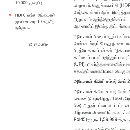
10,000 குறைப்பு
பெறலாம்
.
ஹெச்டிஎஃப்சி
(
HD
மேற்கொள்ளப்படும்
பரிவர்த்
HDFC வங்கி அட்டைகள்
நிறுவனம்
தேர்ந்தெடுக்கப்பட்ட
மூலம் உடனடி 10 சதவீத
நோ
-
காஸ்ட்
இஎம்ஐ
திட்டங்கள
தள்ளுபடி
அமேசான்
பிரைம்
உறுப்பினர்க
மேல்
வாங்கும்
போது
நிலையா
விளம்பரம்
பிரத்யேக
கூப்பன்கள்
ஆகிய
கார்டைப்
பயன்படுத்தும்
பிரைம
(
UPI)
பரிவர்த்தனைகளில்
மூன
சதவீதம்
வரையிலான
வெகும
அமேசான்
கிரேட்
சம்மர்
சேல்
2
அமேசான்
கிரேட்
சம்மர்
சேல்
2
கொண்டுவருகிறது
.
16GB
ரே
5G),
அதன்
பட்டியலிடப்பட்ட
வ
விற்பனை
விலையில்
கிடைக்க
Fold5)-
ஐ
ரூ
.
1,59,999-
க்கு
ப
மலிவு
விலையில்
தேடும்
வாங்க