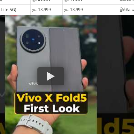
 Lite 5G)
ரூ. 13,999
ரூ. 13,999
இங்கே வ