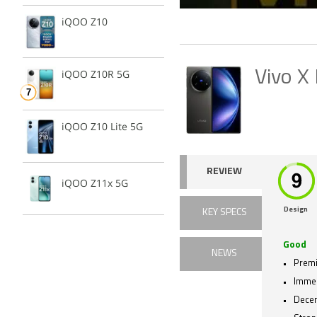
iQOO Z10
iQOO Z10R 5G
Vivo X 
iQOO Z10 Lite 5G
REVIEW
iQOO Z11x 5G
Design
KEY SPECS
Good
NEWS
Prem
Immer
Decen