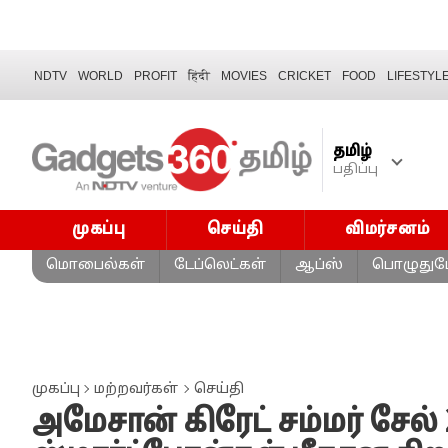
NDTV
WORLD
PROFIT
हिंदी
MOVIES
CRICKET
FOOD
LIFESTYL
தமிழ்
பதிப்பு
முகப்பு
செய்தி
விமர்சனம்
மொபைல்கள்
டேப்லெட்கள்
ஆப்ஸ்
பொழுதுபே
முகப்பு
மற்றவர்கள்
செய்தி
அமேசான் கிரேட் சம்மர் சேல்