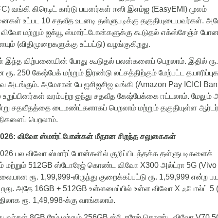
FC)
வங்கி
கிரெடிட்
கார்டு
பயனர்கள்
ஈஸி
இஎம்ஐ
(
EasyEMI)
மூலம்
தனைகள்
உட்பட
10
சதவீத
உடனடி
தள்ளுபடிக்கு
தகுதியுடையவர்கள்
.
அம
விவோ
மற்றும்
ஐக்யூ
ஸ்மார்ட்போன்களுக்கு
கூடுதல்
எக்ஸ்சேஞ்ச்
போன
ையும்
(
விதிமுறைகளுக்கு
உட்பட்டு
)
வழங்குகிறது
.
ள்
இந்த
விற்பனையின்
போது
கூடுதல்
பலன்களைப்
பெறலாம்
.
இதில்
ரூ
ன
ரூ
.
250
கேஷ்பேக்
மற்றும்
இரண்டு
லட்சத்திற்கும்
மேற்பட்ட
தயாரிப்ப
வை
அடங்கும்
.
அமேசான்
பே
ஐசிஐசிஐ
வங்கி
(
Amazon Pay ICICI Ban
்
உறுப்பினர்கள்
வரம்பற்ற
ஐந்து
சதவீத
கேஷ்பேக்கை
ஈட்டலாம்
.
மேலும்
அ
்று
சதவீதத்தை
டைமண்ட்களாகப்
பெறலாம்
மற்றும்
தகுதியுள்ள
ஆர்டர
திகளைப்
பெறலாம்
.
026:
விவோ
ஸ்மார்ட்போன்கள்
மீதான
சிறந்த
சலுகைகள்
026
பல
விவோ
ஸ்மார்ட்போன்களில்
குறிப்பிடத்தக்க
தள்ளுபடிகளைக்
ம்
மற்றும்
512GB
ஸ்டோரேஜ்
கொண்ட
விவோ
X300
அல்ட்ரா
5G (Vivo
ிலையான
ரூ
.
1,99,999-
லிருந்து
குறைக்கப்பட்டு
ரூ
.
1,59,999
என்ற
ப
ிறது
.
அதே
16GB + 512GB
உள்ளமைப்பில்
உள்ள
விவோ
X
ஃபோல்ட்
5 
திலாக
ரூ
.
1,49,998-
க்கு
வாங்கலாம்
.
ுபவர்கள்
8GB
ரேம்
மற்றும்
256GB
ஸ்டோரேஜ்
கொண்ட
விவோ
V70 5