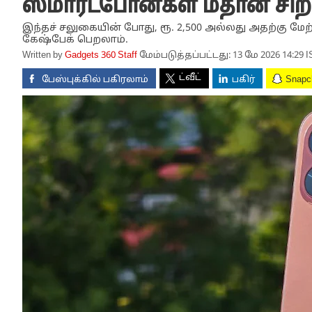
ஸ்மார்ட்போன்கள் மீதான சி
இந்தச் சலுகையின் போது, ​​ரூ. 2,500 அல்லது அதற்கு மேற்
கேஷ்பேக் பெறலாம்.
Written by
Gadgets 360 Staff
மேம்படுத்தப்பட்டது: 13 மே 2026 14:29 I
ட்வீட்
பேஸ்புக்கில் பகிரலாம்
பகிர்
Snapc