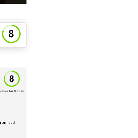
Value for Money
promised