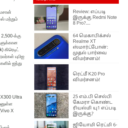
Review: எப்படி
ேசான்
இருக்கு Redmi Note
ஸ்
மற்றும்
8 Pro?....
64 மெகாபிக்சல்
.
2,500-
க்கு
Realme XT
ுகளுக்கான
ஸ்மார்ட்போன்:
k)
கிரெடிட்
முதல் பார்வை
வர்கள்
யுபிஐ
விமர்சனம்!
்களில்
ஐந்து
ரெட்மீ K20 Pro
விமர்சனம்!
25 எம்.பி செல்பி
 X300 Ultra
கேமரா கொண்ட
யனுள்ள
ரியல்மி யு1 எப்படி
(Vivo X
இருக்கு?
ஜியோமி ரெட்மி 6-
G-
ஐக்