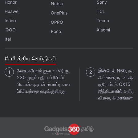
Honor
Sony
Nubia
Huawei
TCL
OnePlus
Infinix
Tecno
OPPO
iQOO
Xiaomi
Poco
Itel
#சமீபத்திய செய்திகள்
வோடஃபோன் ஐடியா (Vi) ரூ.
இன்டெல் N50, கூகுள
230 முதல் புதிய ப்ரீபெய்ட்
அம்சங்களுடன் அசுஸ
பிளான்களுடன் ஸ்பாட்டிஃபை
குரோம்புக் CX15
ப்ரீமியத்தை வழங்குகிறது
இந்தியாவில் அறிமுக
விலை, அம்சங்கள்