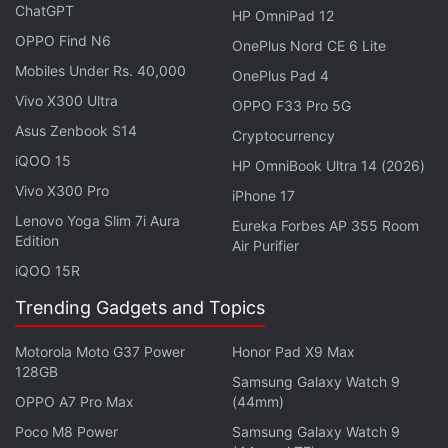
ChatGPT
சுமார்
2
மிமீ
தடிமன்
அதிகரிப்பைக்
காட்டும்
என்று
டிப்ஸ்டர்
HP OmniPad 12
கூறுகிறார்
. "
தடிமன்
உண்மையில்
மிகவும்
குறிப்பிடத்தக்கதாக
OPPO Find N6
OnePlus Nord CE 6 Lite
இருக்கும்
"
என்று
டிப்ஸ்டர்
மேலும்
கூறினார்
.
Mobiles Under Rs. 40,000
OnePlus Pad 4
Vivo X300 Ultra
சூழலுக்காக
,
ஐபோன்
17
ப்ரோ
8.75
மிமீ
உடல்
தடிமனைக்
OPPO F33 Pro 5G
Asus Zenbook S14
கொண்டுள்ளது
,
அதே
நேரத்தில்
ஐபோன்
16
ப்ரோ
8.25
மிமீ
Cryptocurrency
தடிமனைக்
கொண்டுள்ளது
.
ஐபோன்
18
ப்ரோ
மற்றும்
ஐபோன்
18
iQOO 15
HP OmniBook Ultra 14 (2026)
ப்ரோ
மேக்ஸ்
ஆகியவை
ஐபோன்
17
ப்ரோ
மாடல்களை
விட
Vivo X300 Pro
iPhone 17
தடிமனாக
இருக்கும்
என்று
முந்தைய
கசிவுகளும்
Lenovo Yoga Slim 7i Aura
Eureka Forbes AP 355 Room
குற்றம்சாட்டியுள்ளன
.
முதன்மை
கேமராவுக்கான
வேரியபிள்
Edition
Air Purifier
அபெர்ச்சர்
(
variable aperture)
உள்ளிட்ட
மறுவடிவமைப்பு
iQOO 15R
செய்யப்பட்ட
கேமரா
அமைப்பு
,
தடிமன்
அதிகரிப்பதற்கான
Trending Gadgets and Topics
முக்கியக்
காரணமாக
இருக்கலாம்
.
Motorola Moto G37 Power
Honor Pad X9 Max
விவரக்குறிப்புகள்
மற்றும்
அம்சங்கள்
128GB
Samsung Galaxy Watch 9
ஐபோன்
18
ப்ரோ
சமீபத்தில்
சீனாவின்
3C
ஒழுங்குமுறை
OPPO A7 Pro Max
(44mm)
தரவுத்தளத்தில்
சீனப்
பதிப்பிற்கு
4,056mAh
பேட்டரியும்
,
Poco M8 Power
Samsung Galaxy Watch 9