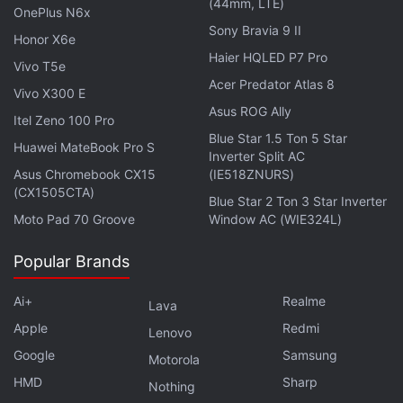
அமெரிக்க
மாதிரிக்கு
4,288mAh
பேட்டரியும்
இடம்பெற்றுள்ளது
(44mm, LTE)
OnePlus N6x
கண்டறியப்பட்டது
.
இது
ஆப்பிளின்
முதல்
மடிக்கக்கூடிய
Sony Bravia 9 II
Honor X6e
ஸ்மார்ட்போன்
மற்றும்
ஐபோன்
18
ப்ரோ
மேக்ஸ்
ஆகியவற்றுடன்
Haier HQLED P7 Pro
Vivo T5e
இந்த
ஆண்டு
செப்டம்பரில்
வெளியிடப்படும்
என்று
Acer Predator Atlas 8
Vivo X300 E
எதிர்பார்க்கப்படுகிறது
.
நிலையான
ஐபோன்
18
அடுத்த
ஆண்டு
Asus ROG Ally
Itel Zeno 100 Pro
முதல்
காலாண்டில்
ஐபோன்
18e
உடன்
உத்தியோகபூர்வமாக
Blue Star 1.5 Ton 5 Star
Huawei MateBook Pro S
வெளிவரும்
வாய்ப்புள்ளது
.
ஐபோன்
18
ப்ரோவானது
48
Inverter Split AC
மெகாபிக்சல்
முதன்மை
கேமரா
, 48
மெகாபிக்சல்
அல்ட்ரா
-
வைடு
Asus Chromebook CX15
(IE518ZNURS)
(CX1505CTA)
கேமரா
மற்றும்
48
மெகாபிக்சல்
டெலிபோட்டோ
லென்ஸ்
கொண்ட
Blue Star 2 Ton 3 Star Inverter
Moto Pad 70 Groove
Window AC (WIE324L)
டூயல்
/
டிரிபிள்
பின்புற
கேமரா
யூனிட்டைக்
கொண்டிருக்கும்
என்று
கூறப்படுகிறது
.
இது
2nm A20
சிப்செட்டில்
இயங்கும்
என்று
Popular Brands
கூறப்படுகிறது
.
Ai+
Realme
Lava
புதுப்புது தொழில்நுட்ப
செய்திகள்
, அறிமுகமாகும் கருவிகள்
Apple
Redmi
பற்றிய விமர்சனங்கள் எல்லாவற்றையும் உடனுக்குடன் தமிழில் பெற
Lenovo
பேஸ்புக்
மற்றும் ட்விட்டர் NDTV Tamilஐ பின் தொடருங்கள்.
Google
Samsung
Motorola
HMD
Sharp
Nothing